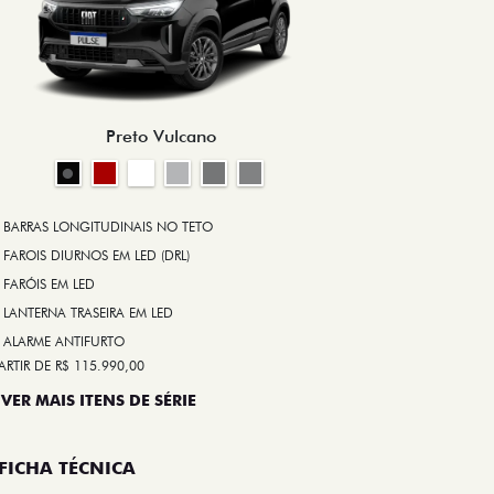
BRAKE-LIGHT
BARRAS LONG
RODA DE LIGA
Preto Vulcano
ALARME ANT
ASR (CONTRO
A PARTIR DE R$ 1
+ VER MAIS I
BARRAS LONGITUDINAIS NO TETO
FAROIS DIURNOS EM LED (DRL)
FARÓIS EM LED
FICHA TÉ
LANTERNA TRASEIRA EM LED
ALARME ANTIFURTO
ARTIR DE R$ 115.990,00
 VER MAIS ITENS DE SÉRIE
Compar
FICHA TÉCNICA