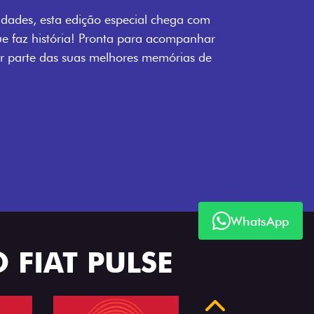
LollaBR e a soleira temática que reforçam
s detalhes escurecidos, o teto bicolor e as
 em preto brilhante completam o visual
WhatsApp
 FIAT PULSE
Anterior