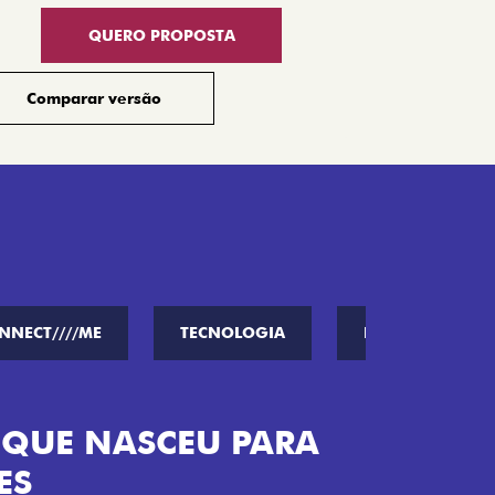
QUERO PROPOSTA
Comparar versão
NNECT////ME
TECNOLOGIA
PERFORMANCE
ENERGIA LOLLABR
ntidade exclusiva do festival: série