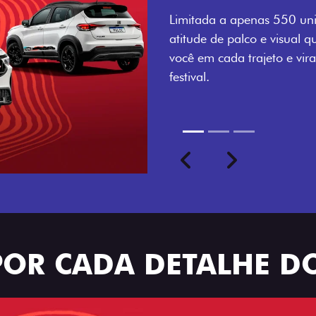
numerada, adesivo lateral 
a exclusividade, enquanto o
rodas de liga-leve aro 16”
com ainda mais estilo.
Previous
Next
seu ritmo
POR CADA DETALHE DO