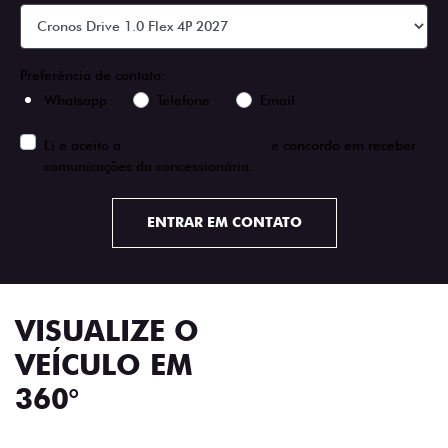
Preferência de contato:
Whatsapp
Telefone
Email
Li e aceito a
Política de Privacidade
e concordo em receber
comunicações da concessionária.
ENTRAR EM CONTATO
VISUALIZE O
VEÍCULO EM
360°