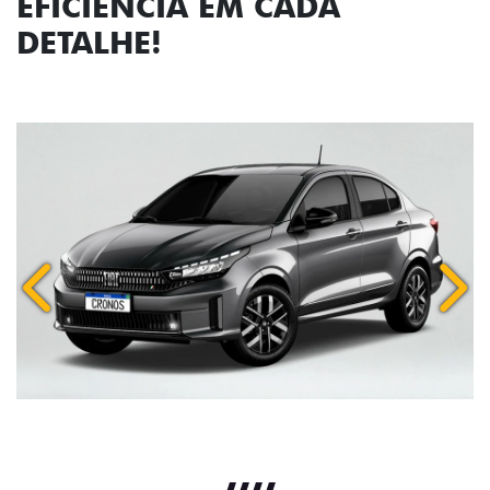
EFICIÊNCIA EM CADA
DETALHE!
Anterior
Próx