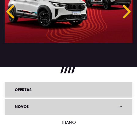
Anterior
Próx
OFERTAS
NOVOS
TITANO