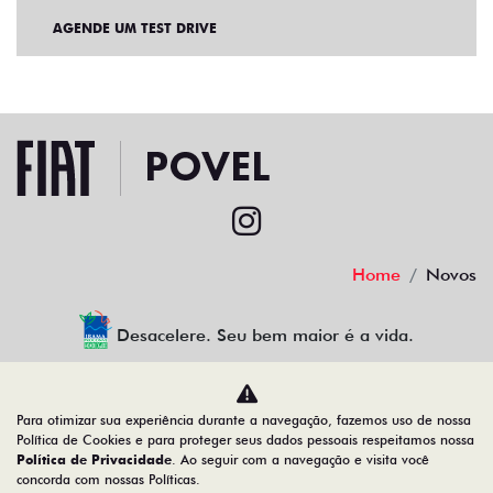
AGENDE UM TEST DRIVE
Home
Novos
Desacelere. Seu bem maior é a vida.
Para otimizar sua experiência durante a navegação, fazemos uso de nossa
povel porcino veiculos ltda
Política de Cookies e para proteger seus dados pessoais respeitamos nossa
Política de Privacidade
. Ao seguir com a navegação e visita você
08.378.861/0001-10
concorda com nossas Políticas.