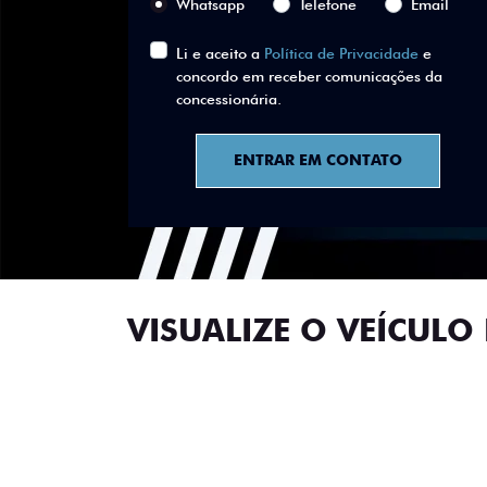
Whatsapp
Telefone
Email
Li e aceito a
Política de Privacidade
e
concordo em receber comunicações da
concessionária.
ENTRAR EM CONTATO
VISUALIZE O VEÍCULO 