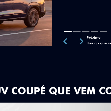
Próximo
Previous
Next
Teto Panorâm
UV COUPÉ QUE VEM C