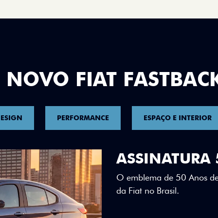
 NOVO FIAT FASTBAC
ESIGN
PERFORMANCE
ESPAÇO E INTERIOR
DESIGN QUE 
Teto bicolor, adesivos esti
uma identidade visual únic