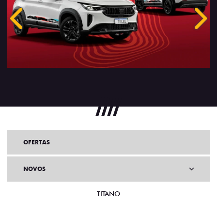
Anterior
Próx
OFERTAS
NOVOS
TITANO