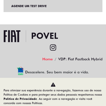
AGENDE UM TEST DRIVE
Home
VDP: Fiat Fastback Hybrid
Desacelere. Seu bem maior é a vida.
Para otimizar sua experiência durante a navegação, fazemos uso de nossa
povel porcino veiculos ltda
Política de Cookies e para proteger seus dados pessoais respeitamos nossa
Política de Privacidade
. Ao seguir com a navegação e visita você
08.378.861/0001-10
concorda com nossas Políticas.