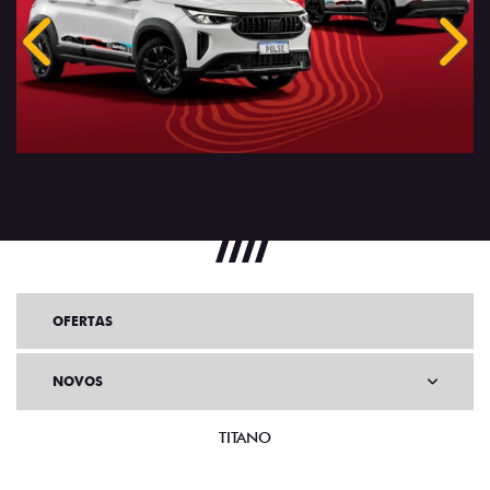
Anterior
Próx
OFERTAS
NOVOS
TITANO