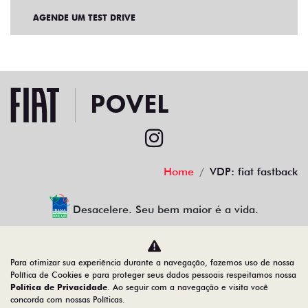
AGENDE UM TEST DRIVE
Home
VDP: fiat fastback
Desacelere. Seu bem maior é a vida.
Para otimizar sua experiência durante a navegação, fazemos uso de nossa
povel porcino veiculos ltda
Política de Cookies e para proteger seus dados pessoais respeitamos nossa
Política de Privacidade
. Ao seguir com a navegação e visita você
08.378.861/0001-10
concorda com nossas Políticas.