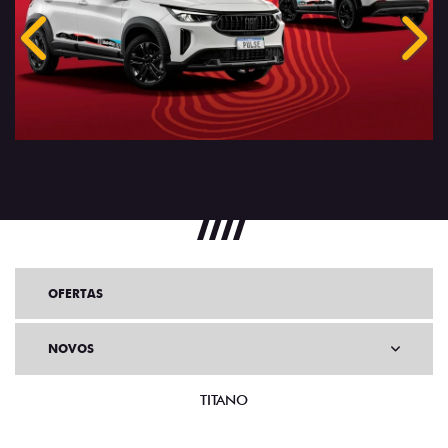
Anterior
Próx
OFERTAS
NOVOS
TITANO