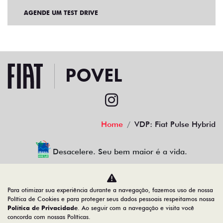
AGENDE UM TEST DRIVE
Home
VDP: Fiat Pulse Hybrid
Desacelere. Seu bem maior é a vida.
Para otimizar sua experiência durante a navegação, fazemos uso de nossa
povel porcino veiculos ltda
Política de Cookies e para proteger seus dados pessoais respeitamos nossa
Política de Privacidade
. Ao seguir com a navegação e visita você
08.378.861/0001-10
concorda com nossas Políticas.