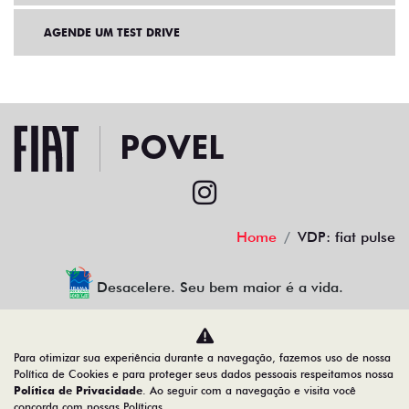
AGENDE UM TEST DRIVE
Home
VDP: fiat pulse
Desacelere. Seu bem maior é a vida.
Para otimizar sua experiência durante a navegação, fazemos uso de nossa
povel porcino veiculos ltda
Política de Cookies e para proteger seus dados pessoais respeitamos nossa
Política de Privacidade
. Ao seguir com a navegação e visita você
08.378.861/0001-10
concorda com nossas Políticas.