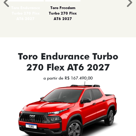
Anterior
P
Toro Endurance
Toro Freedom
Turbo 270 Flex
Turbo 270 Flex
AT6 2027
AT6 2027
Toro Endurance Turbo
270 Flex AT6 2027
a partir de R$ 167.490,00