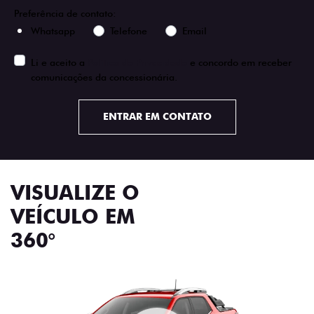
Preferência de contato:
Whatsapp
Telefone
Email
Li e aceito a
Política de Privacidade
e concordo em receber
comunicações da concessionária.
ENTRAR EM CONTATO
VISUALIZE O
VEÍCULO EM
360°