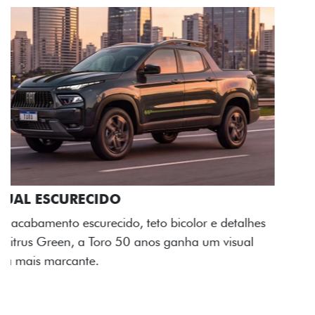
ADESIVOS ESTILIZADOS
Os adesivos aplicados no capô e nas laterais
reforçam a identidade única dessa edição para lá de
comemorativa.
Próximo
Previous
Next
Tecnologia de série