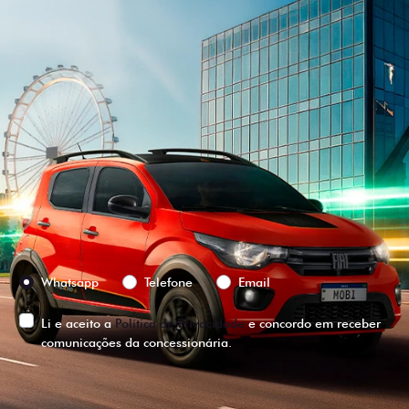
Versão escolhida
Preferência de contato:
Whatsapp
Telefone
Email
Li e aceito a
Política de Privacidade
e concordo em receber
comunicações da concessionária.
ENTRAR EM CONTATO