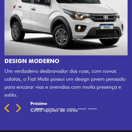
CINCO OPÇÕES DE CORES
O Fiat Mobi tem sempre uma opção de cor
sua cara. Escolha entre o Preto Vulcano, V
com novas
Montecarlo, Branco Banchisa, Prata Bari e 
 jovem pensado
Silverstone.
a presença e
Previous
Next