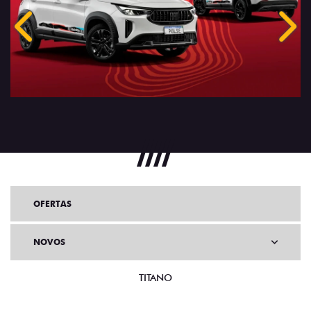
Anterior
Próx
OFERTAS
NOVOS
TITANO