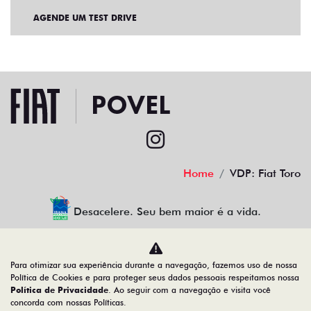
AGENDE UM TEST DRIVE
Home
VDP: Fiat Toro
Desacelere. Seu bem maior é a vida.
Para otimizar sua experiência durante a navegação, fazemos uso de nossa
povel porcino veiculos ltda
Política de Cookies e para proteger seus dados pessoais respeitamos nossa
Política de Privacidade
. Ao seguir com a navegação e visita você
08.378.861/0001-10
concorda com nossas Políticas.