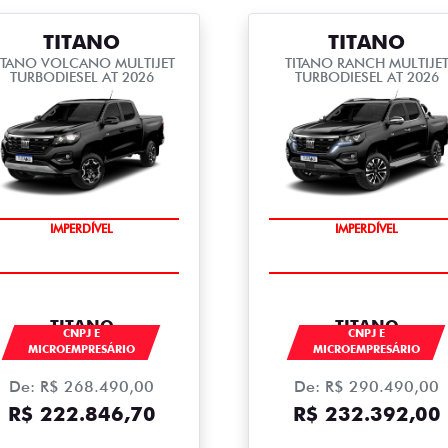
TITANO
TITANO
ITANO VOLCANO MULTIJET
TITANO RANCH MULTIJE
TURBODIESEL AT 2026
TURBODIESEL AT 2026
IMPERDÍVEL
IMPERDÍVEL
TITANO
TITANO
CNPJ E
CNPJ E
MICROEMPRESÁRIO
MICROEMPRESÁRIO
De: R$ 268.490,00
De: R$ 290.490,00
R$ 222.846,70
R$ 232.392,00