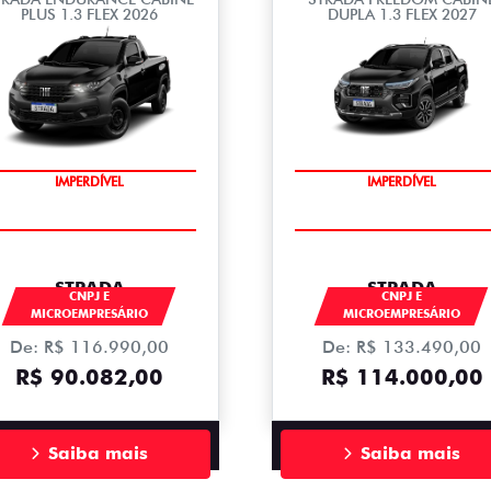
PLUS 1.3 FLEX 2026
DUPLA 1.3 FLEX 2027
IMPERDÍVEL
IMPERDÍVEL
STRADA
STRADA
CNPJ E
CNPJ E
MICROEMPRESÁRIO
MICROEMPRESÁRIO
De: R$ 116.990,00
De: R$ 133.490,00
R$ 90.082,00
R$ 114.000,00
Saiba mais
Saiba mais