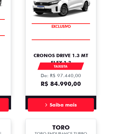
EXCLUSIVO
CRONOS DRIVE 1.3 MT
FLEX 1.3
TAXISTA
De: R$ 97.440,00
R$ 84.990,00
Saiba mais
TORO
E
TORO ENDURANCE TURBO