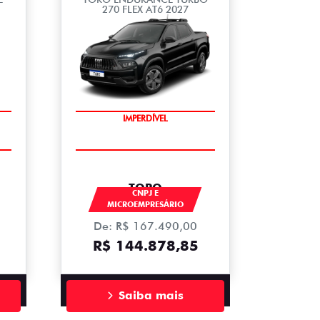
270 FLEX AT6 2027
IMPERDÍVEL
TORO
CNPJ E
MICROEMPRESÁRIO
De: R$ 167.490,00
R$ 144.878,85
Saiba mais