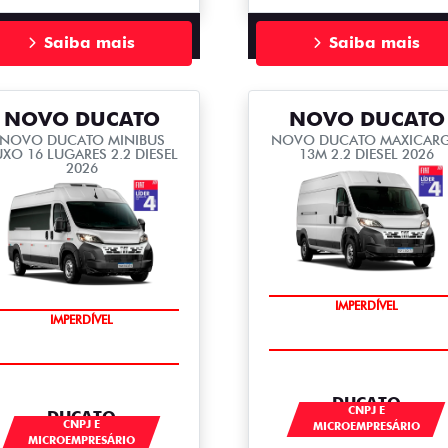
Saiba mais
Saiba mais
NOVO DUCATO
NOVO DUCATO
NOVO DUCATO MINIBUS
NOVO DUCATO MAXICAR
UXO 16 LUGARES 2.2 DIESEL
13M 2.2 DIESEL 2026
2026
IMPERDÍVEL
IMPERDÍVEL
DUCATO
CNPJ E
DUCATO
CNPJ E
MICROEMPRESÁRIO
MICROEMPRESÁRIO