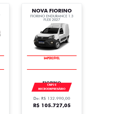
NOVA FIORINO
T
FIORINO ENDURANCE 1.3
FLEX 2027
IMPERDÍVEL
FIORINO
CNPJ E
MICROEMPRESÁRIO
De: R$ 132.990,00
R$ 105.727,05