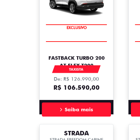
EXCLUSIVO
FASTBACK TURBO 200
AT FLEX T200
TAXISTA
De: R$ 126.990,00
R$ 106.590,00
Saiba mais
STRADA
STRADA FREEDOM CABINE
S