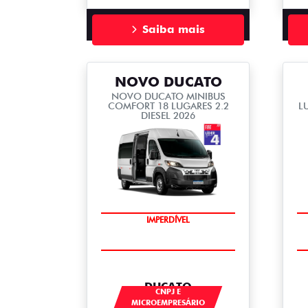
Saiba mais
NOVO DUCATO
NOVO DUCATO MINIBUS
COMFORT 18 LUGARES 2.2
L
DIESEL 2026
IMPERDÍVEL
DUCATO
CNPJ E
MICROEMPRESÁRIO