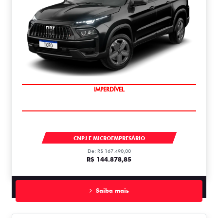
IMPERDÍVEL
TORO
CNPJ E MICROEMPRESÁRIO
De: R$ 167.490,00
R$ 144.878,85
Saiba mais