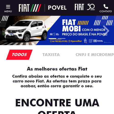
MENU
CONTATO
templates.template-01.components.carousel.texts.contro
temp
TODOS
TAXISTA
CNPJ E MICROEMP
As melhores ofertas Fiat
Confira abaixo as ofertas e conquiste o seu
carro novo Fiat. As ofertas tem prazo para
acabar, então corra garantir o seu.
ENCONTRE UMA