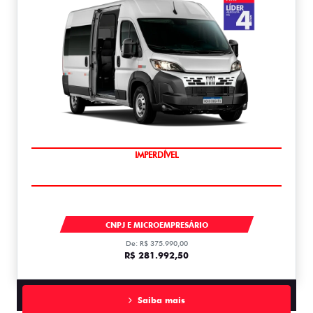
IMPERDÍVEL
DUCATO
CNPJ E MICROEMPRESÁRIO
De: R$ 375.990,00
R$ 281.992,50
Saiba mais