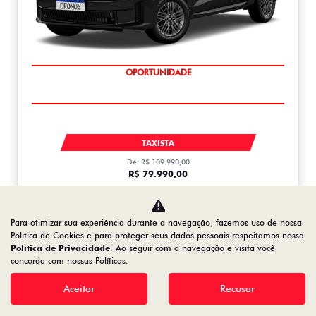
OPORTUNIDADE
CRONOS DRIVE 1.0 MT FLEX 1.0
TAXISTA
De: R$ 109.990,00
R$ 79.990,00
Saiba mais
Para otimizar sua experiência durante a navegação, fazemos uso de nossa
Política de Cookies e para proteger seus dados pessoais respeitamos nossa
Política de Privacidade
. Ao seguir com a navegação e visita você
concorda com nossas Políticas.
FASTBACK
FASTBACK TURBO 200 FLEX AT 2026
Aceitar
Recusar