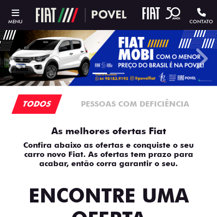
MENU
CONTATO
templates.template-01.components.carousel.texts.contro
temp
TODOS
PESSOAS COM DEFICIÊNCIA
As melhores ofertas Fiat
Confira abaixo as ofertas e conquiste o seu
carro novo Fiat. As ofertas tem prazo para
acabar, então corra garantir o seu.
ENCONTRE UMA