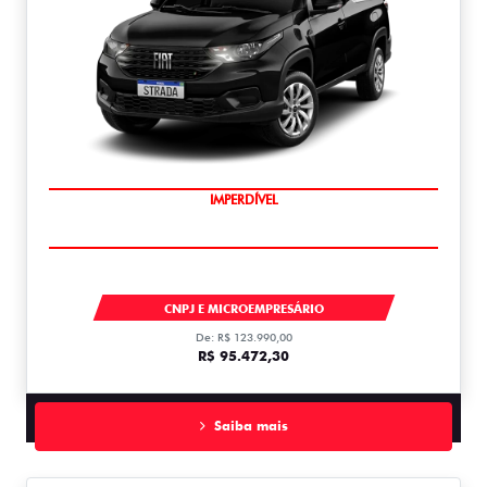
IMPERDÍVEL
STRADA
CNPJ E MICROEMPRESÁRIO
De: R$ 123.990,00
R$ 95.472,30
Saiba mais