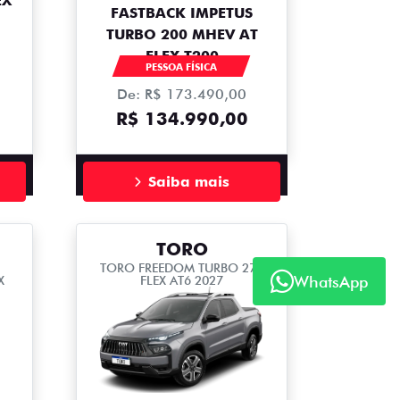
EX
FASTBACK IMPETUS
TURBO 200 MHEV AT
FLEX T200
PESSOA FÍSICA
De: R$ 173.490,00
R$ 134.990,00
Saiba mais
TORO
TORO FREEDOM TURBO 270
WhatsApp
X
FLEX AT6 2027