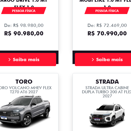
ARGO DRIVE 1.0 MT
MOBI LIKE 1.0 MT FL
FLEX 1.0
1.0
PESSOA FÍSICA
PESSOA FÍSICA
De: R$ 98.980,00
De: R$ 72.469,00
R$ 90.980,00
R$ 70.990,00
Saiba mais
Saiba mais
TORO
STRADA
ORO VOLCANO MHEV FLEX
STRADA ULTRA CABINE
T270 AT6 2027
DUPLA TURBO 200 AT FLE
2027