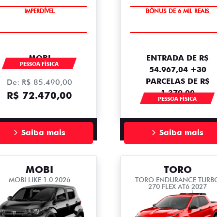
TAXA ZERO
IMPERDÍVEL
BÔNUS DE 6 MIL REAIS
MOBI
ENTRADA DE R$
PESSOA FÍSICA
54.967,04 +30
PARCELAS DE R$
De: R$ 85.490,00
1.379,00
R$ 72.470,00
PESSOA FÍSICA
Saiba mais
Saiba mais
MOBI
TORO
MOBI LIKE 1.0 2026
TORO ENDURANCE TURB
270 FLEX AT6 2027