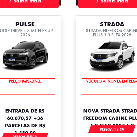
Saiba mais
Saiba mais
PULSE
STRADA
ULSE DRIVE 1.3 MT FLEX 4P
STRADA FREEDOM CABIN
2026
PLUS 1.3 FLEX 2026
OPORTUNIDADE
VEÍCULO A PRONTA ENTREG
PREÇO IMPERDÍVEL
ENTRADA DE R$
NOVA STRADA STRA
60.070,57 +36
FREEDOM CABINE PL
PARCELAS DE R$
1.3 FLEX 2027 1.3
PESSOA FÍSICA
1.489,00
PESSOA FÍSICA