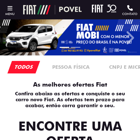
MENU
CONTATO
templates.template-01.components.carousel.texts.contro
temp
TODOS
PESSOA FÍSICA
CNPJ E MI
As melhores ofertas Fiat
Confira abaixo as ofertas e conquiste o seu
carro novo Fiat. As ofertas tem prazo para
acabar, então corra garantir o seu.
ENCONTRE UMA