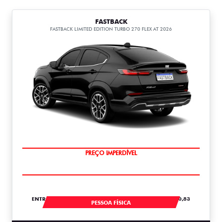
FASTBACK
FASTBACK LIMITED EDITION TURBO 270 FLEX AT 2026
COM USADO NA TROCA
ENTRADA DE R$ 107.443,00 +18 PARCELAS DE R$ 2.820,83
PESSOA FÍSICA