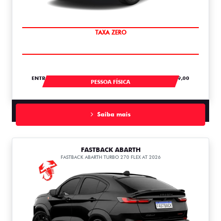
SAIA DE FIAT 0KM
ENTRADA DE R$ 104.728,61 +18 PARCELAS DE R$ 2.759,00
PESSOA FÍSICA
Saiba mais
FASTBACK ABARTH
FASTBACK ABARTH TURBO 270 FLEX AT 2026