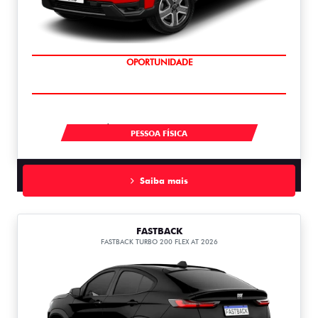
SUPERVALORIZAÇÃO DO USADO
À VISTA POR R$ 134.990,00
PESSOA FÍSICA
Saiba mais
FASTBACK
FASTBACK TURBO 200 FLEX AT 2026