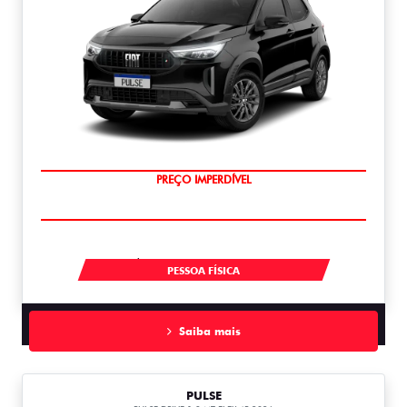
O SUV AUTOMÁTICO MAIS BARATO DO BRASIL
À VISTA POR R$ 109.990,00
PESSOA FÍSICA
Saiba mais
PULSE