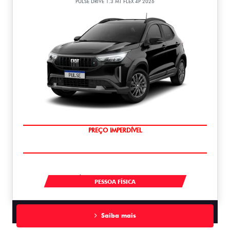
PULSE DRIVE 1.3 MT FLEX 4P 2026
OPORTUNIDADE
À VISTA POR R$ 99.990,00
PESSOA FÍSICA
Saiba mais