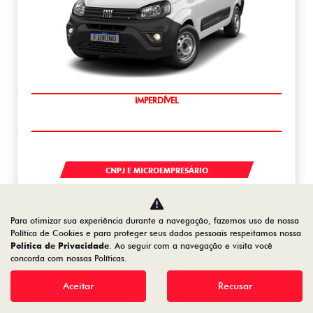
IMPERDÍVEL
FIORINO
CNPJ E MICROEMPRESÁRIO
De: R$ 132.990,00
R$ 105.727,05
Para otimizar sua experiência durante a navegação, fazemos uso de nossa
Política de Cookies e para proteger seus dados pessoais respeitamos nossa
Política de Privacidade
. Ao seguir com a navegação e visita você
Saiba mais
concorda com nossas Políticas.
Aceitar
Recusar
NOVO DUCATO
NOVO DUCATO MINIBUS COMFORT 18 LUGARES 2.2 DIESEL 2026