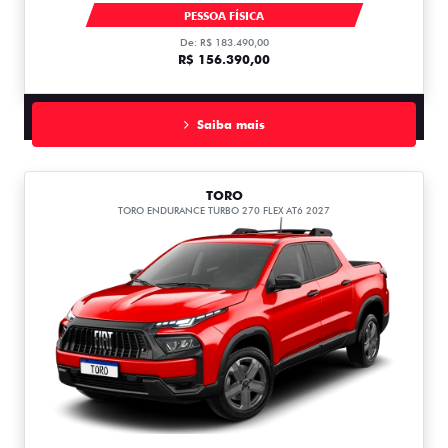
FASTBACK ABARTH TURBO 270 AT FLEX T270
PESSOA FÍSICA
De: R$ 183.490,00
R$ 156.390,00
Saiba mais
TORO
TORO ENDURANCE TURBO 270 FLEX AT6 2027