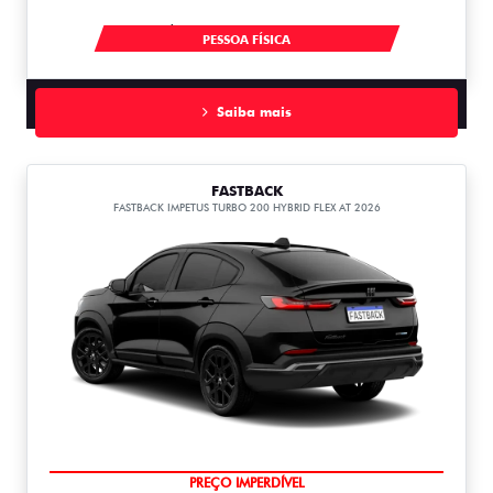
À VISTA POR R$ 91.490,00
PESSOA FÍSICA
Saiba mais
FASTBACK
FASTBACK IMPETUS TURBO 200 HYBRID FLEX AT 2026
OPORTUNIDADE