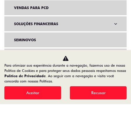
VENDAS PARA PCD
SOLUÇÕES FINANCEIRAS
SEMINOVOS
PÓS VENDAS
Para otimizar sua experiência durante a navegação, fazemos uso de nossa
Política de Cookies e para proteger seus dados pessoais respeitamos nossa
INSTITUCIONAL
Política de Privacidade
. Ao seguir com a navegação e visita você
concorda com nossas Políticas.
AGENDE UM TEST DRIVE
Aceitar
Recusar