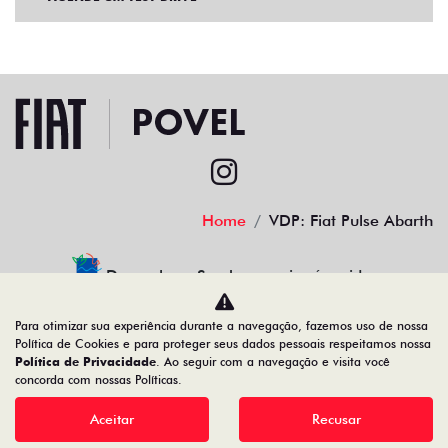
Home
VDP: Fiat Pulse Abarth
Desacelere. Seu bem maior é a vida.
Para otimizar sua experiência durante a navegação, fazemos uso de nossa
Política de Cookies e para proteger seus dados pessoais respeitamos nossa
Política de Privacidade
. Ao seguir com a navegação e visita você
povel porcino veiculos ltda
concorda com nossas Políticas.
08.378.861/0001-10
Aceitar
Recusar