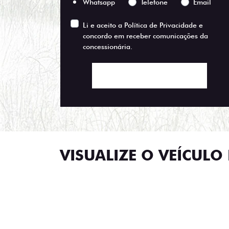
Whatsapp
Telefone
Email
Li e aceito a
Política de Privacidade
e
concordo em receber comunicações da
concessionária.
ENTRAR EM CONTATO
VISUALIZE O VEÍCULO 