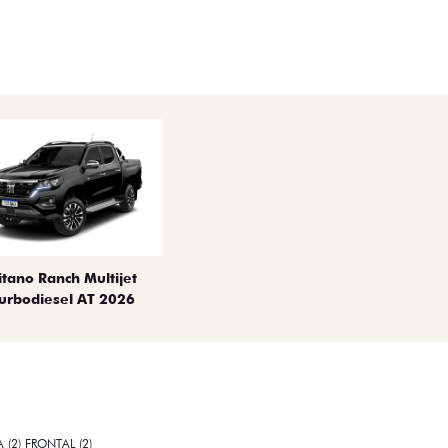
itano Ranch Multijet
urbodiesel AT 2026
A (2) FRONTAL (2)