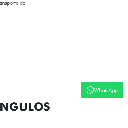
ecendo mais capacidade de reboque,
oceria e um visual ainda mais imponente
rreno com confiança.
ia
WhatsApp
ÂNGULOS