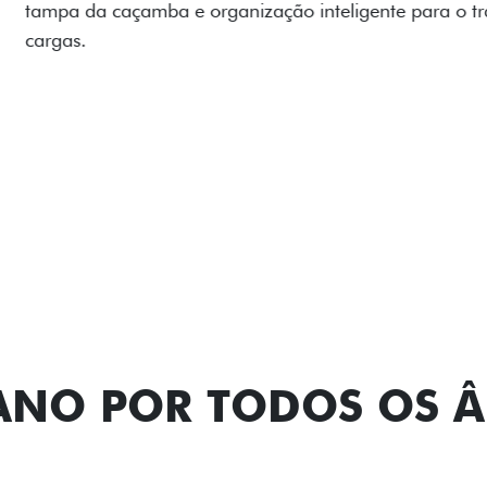
lamas e overbumper, ofer
proteção extra para a carr
para enfrentar qualquer te
Próximo
Previous
Next
Pack tecnolog
TANO POR TODOS OS 