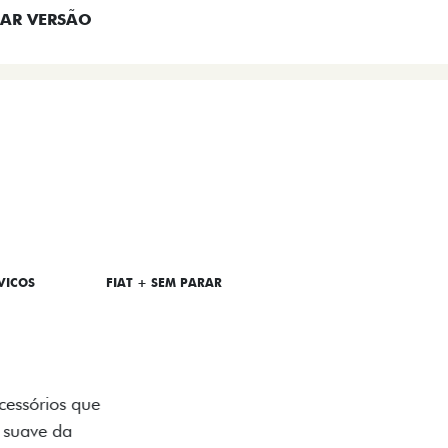
AR VERSÃO
VICOS
FIAT + SEM PARAR
OAD
ualquer desafio. O Pack off-road combina
é 3,5 toneladas, alargadores de para-