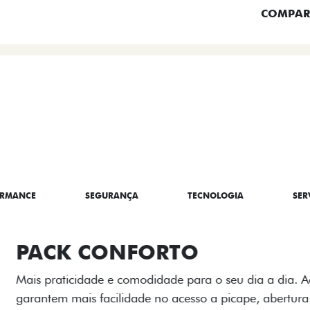
COMPAR
BRE A TITANO
ORMANCE
SEGURANÇA
TECNOLOGIA
SER
PACK OFF-R
Prepare sua picape para q
engate de reboque para at