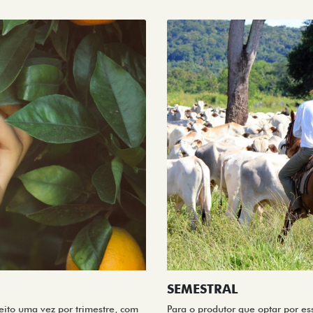
SEMESTRAL
eito uma vez por trimestre, com
Para o produtor que optar por es