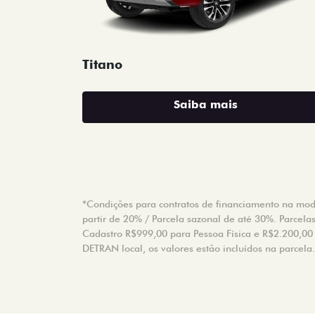
Titano
Saiba mais
*Condições para contratos de financiamento na modal
partir de 20% / Parcela sazonal de até 30%. Parcela
Cadastro R$999,00 para Pessoa Física e R$2.200,00 p
DETRAN local, os valores estão incluídos na parcela