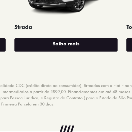
Strada
To
Saiba mais
idade CDC (crédito direto ao consumidor), firmados com a Fiat Financi
s intermediários a partir de R$99,00. Financiamentos em até 48 meses.
ara Pessoa Jurídica, e Registro de Contrato ( para o Estado de São Pa
. Primeira Parcela em 30 dias.