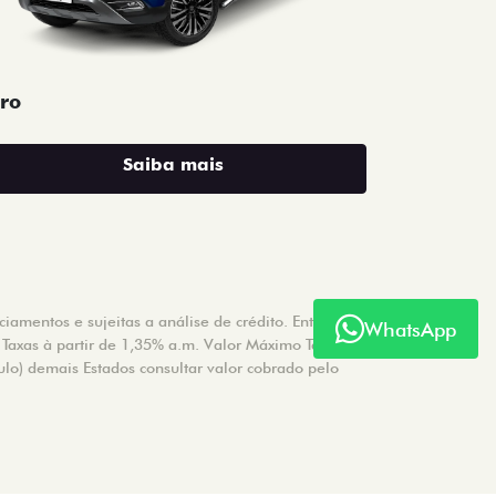
ro
Saiba mais
amentos e sujeitas a análise de crédito. Entrada a
WhatsApp
 Taxas à partir de 1,35% a.m. Valor Máximo Tarifa de
ulo) demais Estados consultar valor cobrado pelo