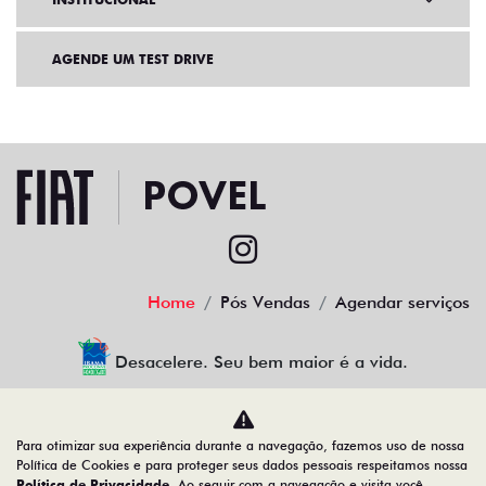
AGENDE UM TEST DRIVE
Home
Pós Vendas
Agendar serviços
Desacelere. Seu bem maior é a vida.
Para otimizar sua experiência durante a navegação, fazemos uso de nossa
povel porcino veiculos ltda
Política de Cookies e para proteger seus dados pessoais respeitamos nossa
Política de Privacidade
. Ao seguir com a navegação e visita você