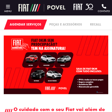
MENU
CONTATO
AGENDAR SERVIÇOS
PEÇAS E ACESSÓRIOS
RECALL
O cuidado com o seu Fiat vai além de