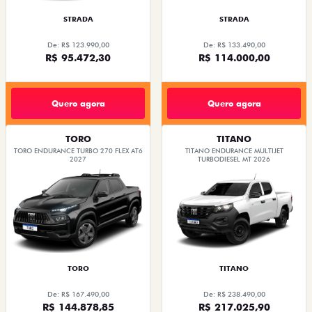
STRADA
STRADA
De: R$ 123.990,00
De: R$ 133.490,00
R$ 95.472,30
R$ 114.000,00
Quero agora
Quero agora
TORO
TITANO
TORO ENDURANCE TURBO 270 FLEX AT6
TITANO ENDURANCE MULTIJET
2027
TURBODIESEL MT 2026
TORO
TITANO
De: R$ 167.490,00
De: R$ 238.490,00
R$ 144.878,85
R$ 217.025,90