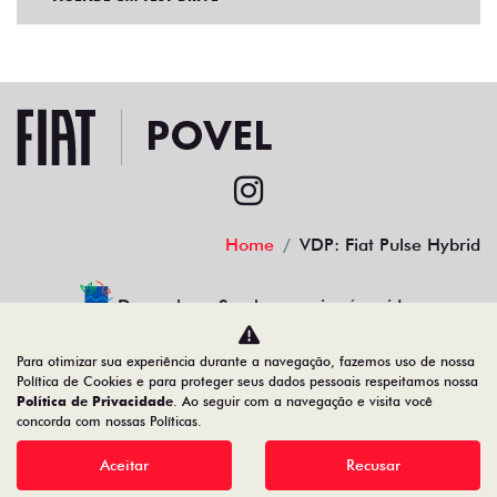
Home
VDP: Fiat Pulse Hybrid
Desacelere. Seu bem maior é a vida.
Para otimizar sua experiência durante a navegação, fazemos uso de nossa
Política de Cookies e para proteger seus dados pessoais respeitamos nossa
Política de Privacidade
. Ao seguir com a navegação e visita você
povel porcino veiculos ltda
concorda com nossas Políticas.
08.378.861/0001-10
Aceitar
Recusar