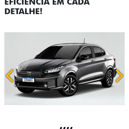
EFICIÊNCIA EM CADA
DETALHE!
Anterior
Próx