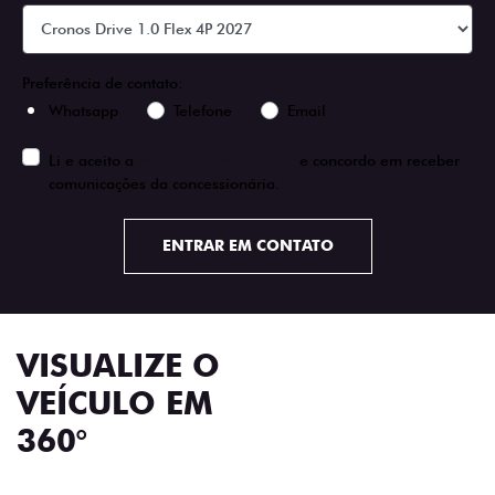
Preferência de contato:
Whatsapp
Telefone
Email
Li e aceito a
Política de Privacidade
e concordo em receber
comunicações da concessionária.
ENTRAR EM CONTATO
VISUALIZE O
VEÍCULO EM
360°