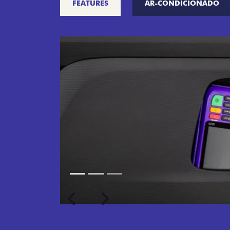
FEATURES
AR-CONDICIONADO
Próximo
Previous
Next
Porta-luvas com iluminação