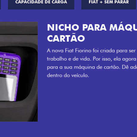
CAPACIDADE DE CARGA
FIAT + SEM PARAR
CHAVE COM 
Agora, a chave da sua nov
distância, e não mais som
esse que trazem ainda mais