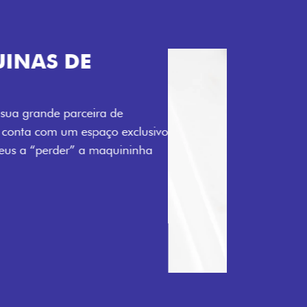
TELECOMANDO
a Fiorino pode abrir o veículo também à
ente pela fechadura. São detalhes como
 fluidez para o seu dia de trabalho.