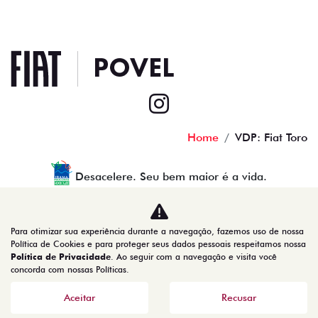
Home
VDP: Fiat Toro
Desacelere. Seu bem maior é a vida.
Para otimizar sua experiência durante a navegação, fazemos uso de nossa
povel porcino veiculos ltda
Política de Cookies e para proteger seus dados pessoais respeitamos nossa
Política de Privacidade
. Ao seguir com a navegação e visita você
08.378.861/0001-10
concorda com nossas Políticas.
Aceitar
Recusar
Desenvolvido pela DEALERSPACE ® Direitos Reservados.