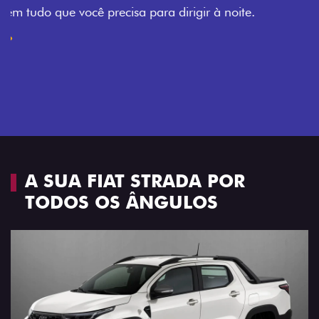
Todo mundo pode viajar confortável na Fiat Strada,
que conta com cabine dupla de 5 lugares e 4 portas.
Próximo
Previous
Next
Espaço e conforto
A SUA FIAT STRADA POR
TODOS OS ÂNGULOS