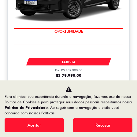
OPORTUNIDADE
CRONOS DRIVE 1.0 MT FLEX 1.0
TAXISTA
De: R$ 109.990,00
R$ 79.990,00
Saiba mais
Para otimizar sua experiência durante a navegação, fazemos uso de nossa
Política de Cookies e para proteger seus dados pessoais respeitamos nossa
Política de Privacidade
. Ao seguir com a navegação e visita você
concorda com nossas Políticas.
FASTBACK
FASTBACK TURBO 200 FLEX AT 2026
Aceitar
Recusar