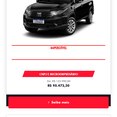
IMPERDÍVEL
STRADA
CNPJ E MICROEMPRESÁRIO
De: R$ 123.990,00
R$ 95.472,30
Saiba mais