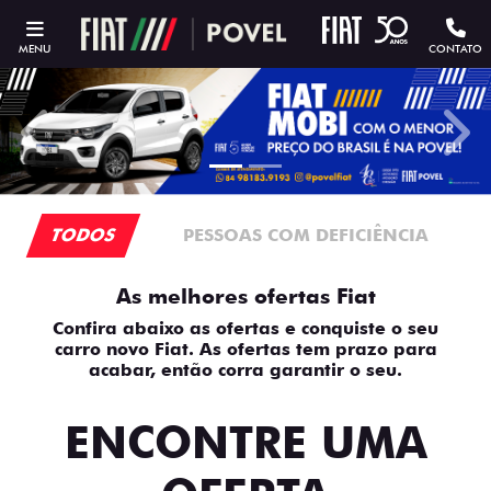
MENU
CONTATO
templates.template-01.components.carousel.texts.contro
temp
TODOS
PESSOAS COM DEFICIÊNCIA
As melhores ofertas Fiat
Confira abaixo as ofertas e conquiste o seu
carro novo Fiat. As ofertas tem prazo para
acabar, então corra garantir o seu.
ENCONTRE UMA