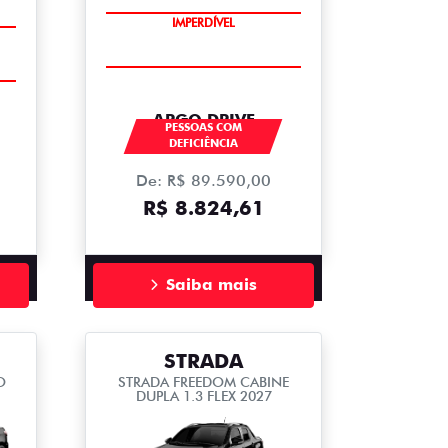
IMPERDÍVEL
ARGO DRIVE
PESSOAS COM
DEFICIÊNCIA
De: R$ 89.590,00
R$ 8.824,61
Saiba mais
STRADA
O
STRADA FREEDOM CABINE
DUPLA 1.3 FLEX 2027