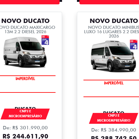
NOVO DUCATO
NOVO DUCATO
OVO DUCATO MAXICARGO
NOVO DUCATO MINIBU
13M 2.2 DIESEL 2026
LUXO 16 LUGARES 2.2 DIES
2026
IMPERDÍVEL
IMPERDÍVEL
DUCATO
CNPJ E
DUCATO
CNPJ E
MICROEMPRESÁRIO
MICROEMPRESÁRIO
De: R$ 301.990,00
De: R$ 384.990,00
R$ 244.611,90
R$ 288.742,50