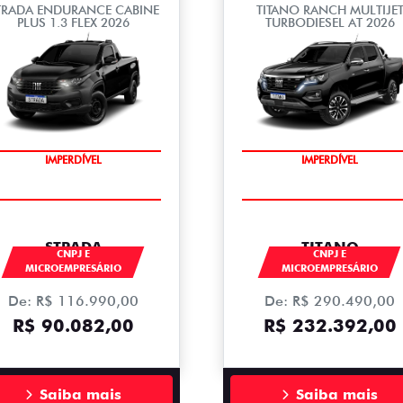
TRADA ENDURANCE CABINE
TITANO RANCH MULTIJE
PLUS 1.3 FLEX 2026
TURBODIESEL AT 2026
IMPERDÍVEL
IMPERDÍVEL
STRADA
TITANO
CNPJ E
CNPJ E
MICROEMPRESÁRIO
MICROEMPRESÁRIO
De: R$ 116.990,00
De: R$ 290.490,00
R$ 90.082,00
R$ 232.392,00
Saiba mais
Saiba mais