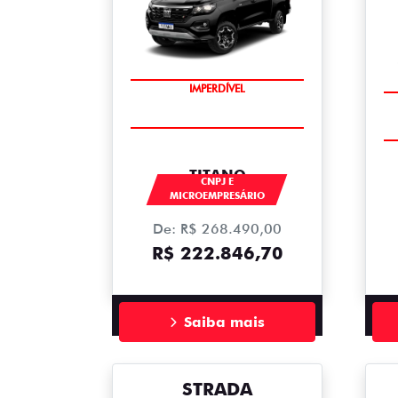
IMPERDÍVEL
TITANO
CNPJ E
MICROEMPRESÁRIO
De: R$ 268.490,00
R$ 222.846,70
Saiba mais
STRADA