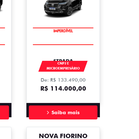
IMPERDÍVEL
STRADA
CNPJ E
MICROEMPRESÁRIO
De: R$ 133.490,00
R$ 114.000,00
Saiba mais
NOVA FIORINO