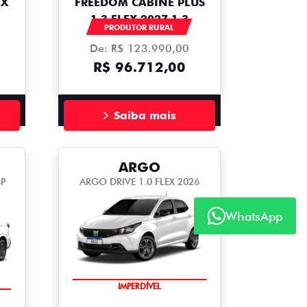
EX
FREEDOM CABINE PLUS
1.3 FLEX 2027 1.3
PRODUTOR RURAL
De: R$ 123.990,00
R$ 96.712,00
Saiba mais
ARGO
4P
ARGO DRIVE 1.0 FLEX 2026
WhatsApp
IMPERDÍVEL