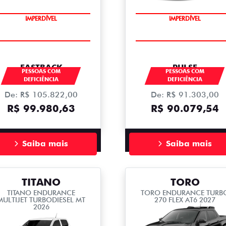
IMPERDÍVEL
IMPERDÍVEL
FASTBACK
PULSE
PESSOAS COM
PESSOAS COM
DEFICIÊNCIA
DEFICIÊNCIA
De: R$ 105.822,00
De: R$ 91.303,00
R$ 99.980,63
R$ 90.079,54
Saiba mais
Saiba mais
TITANO
TORO
TITANO ENDURANCE
TORO ENDURANCE TURB
MULTIJET TURBODIESEL MT
270 FLEX AT6 2027
2026