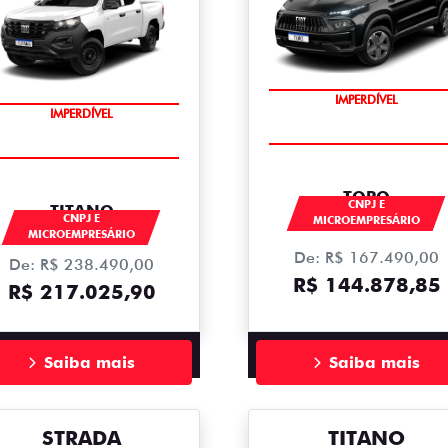
IMPERDÍVEL
IMPERDÍVEL
TORO
CNPJ E
TITANO
CNPJ E
MICROEMPRESÁRIO
MICROEMPRESÁRIO
De: R$ 167.490,00
De: R$ 238.490,00
R$ 144.878,85
R$ 217.025,90
Saiba mais
Saiba mais
STRADA
TITANO