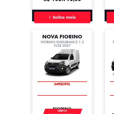
Saiba mais
NOVA FIORINO
FIORINO ENDURANCE 1.3
FLEX 2027
IMPERDÍVEL
FIORINO
CNPJ E