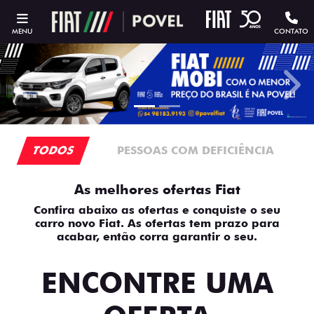
MENU
CONTATO
templates.template-01.components.carousel.texts.contro
temp
TODOS
PESSOAS COM DEFICIÊNCIA
As melhores ofertas Fiat
Confira abaixo as ofertas e conquiste o seu
carro novo Fiat. As ofertas tem prazo para
acabar, então corra garantir o seu.
ENCONTRE UMA