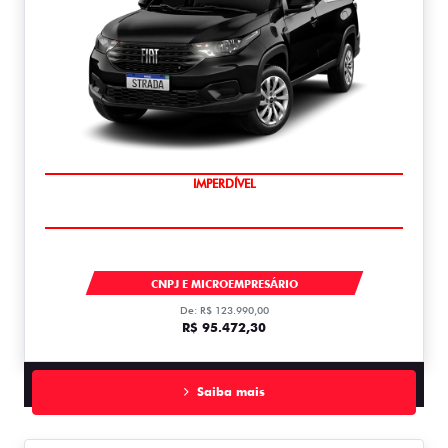
IMPERDÍVEL
STRADA
CNPJ E MICROEMPRESÁRIO
De: R$ 123.990,00
R$ 95.472,30
Saiba mais