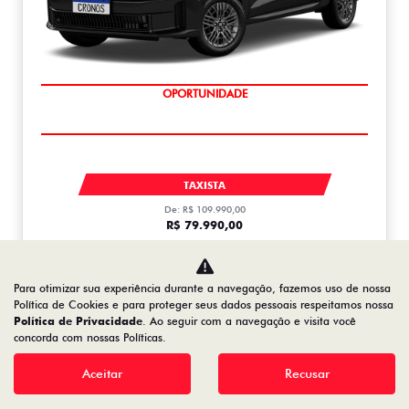
OPORTUNIDADE
CRONOS DRIVE 1.0 MT FLEX 1.0
TAXISTA
De: R$ 109.990,00
R$ 79.990,00
Saiba mais
Para otimizar sua experiência durante a navegação, fazemos uso de nossa
Política de Cookies e para proteger seus dados pessoais respeitamos nossa
Política de Privacidade
. Ao seguir com a navegação e visita você
concorda com nossas Políticas.
FASTBACK
FASTBACK TURBO 200 FLEX AT 2026
Aceitar
Recusar