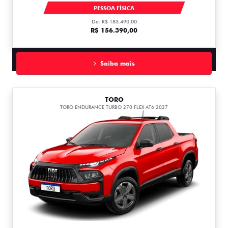
FASTBACK ABARTH TURBO 270 AT FLEX T270
PESSOA FÍSICA
De: R$ 183.490,00
R$ 156.390,00
Saiba mais
TORO
TORO ENDURANCE TURBO 270 FLEX AT6 2027