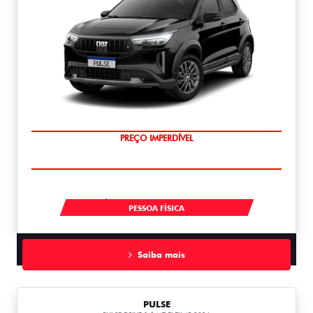
O SUV AUTOMÁTICO MAIS BARATO DO BRASIL
À VISTA POR R$ 109.990,00
PESSOA FÍSICA
Saiba mais
PULSE