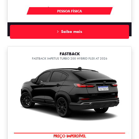
À VISTA POR R$ 91.490,00
PESSOA FÍSICA
Saiba mais
FASTBACK
FASTBACK IMPETUS TURBO 200 HYBRID FLEX AT 2026
OPORTUNIDADE