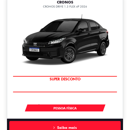
CRONOS
CRONOS DRIVE 1.3 FLEX 4P 2026
BÔNUS DE ATÉ R$ 14 MIL
À VISTA A PARTIR DE R$ 99.990,00
PESSOA FÍSICA
Saiba mais