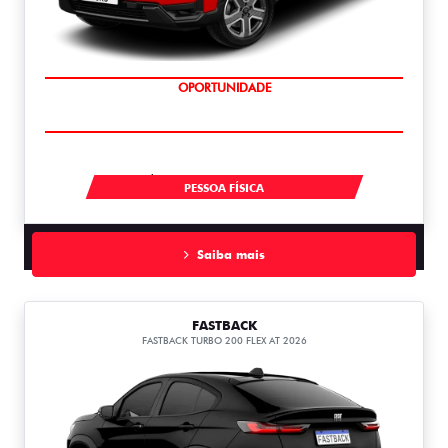
SUPERVALORIZAÇÃO DO USADO
À VISTA POR R$ 134.990,00
PESSOA FÍSICA
Saiba mais
FASTBACK
FASTBACK TURBO 200 FLEX AT 2026