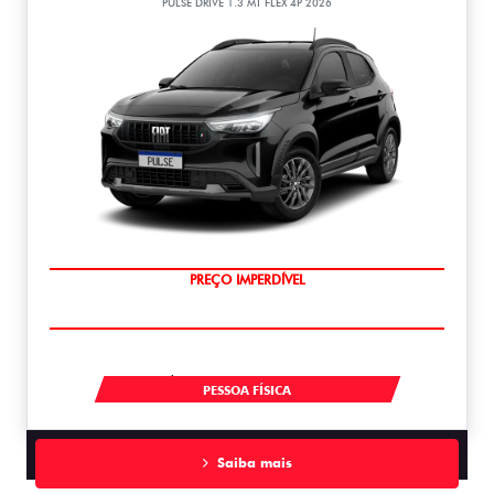
PULSE DRIVE 1.3 MT FLEX 4P 2026
OPORTUNIDADE
À VISTA POR R$ 99.990,00
PESSOA FÍSICA
Saiba mais