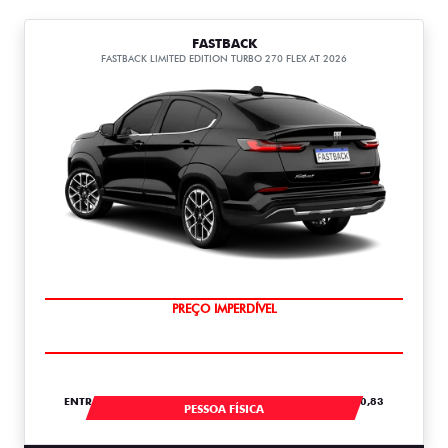
FASTBACK
FASTBACK LIMITED EDITION TURBO 270 FLEX AT 2026
COM USADO NA TROCA
ENTRADA DE R$ 107.443,00 +18 PARCELAS DE R$ 2.820,83
PESSOA FÍSICA