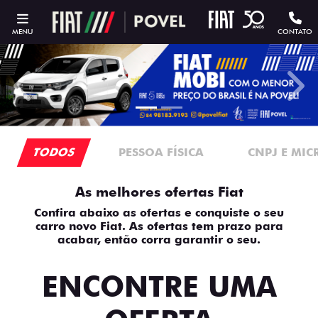
MENU
CONTATO
templates.template-01.components.carousel.texts.contro
temp
TODOS
PESSOA FÍSICA
CNPJ E MI
As melhores ofertas Fiat
Confira abaixo as ofertas e conquiste o seu
carro novo Fiat. As ofertas tem prazo para
acabar, então corra garantir o seu.
ENCONTRE UMA