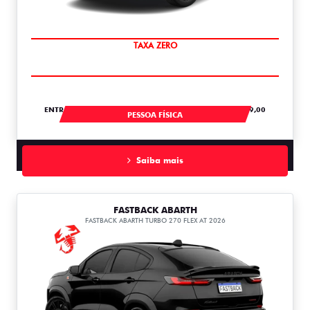
SAIA DE FIAT 0KM
ENTRADA DE R$ 104.728,61 +18 PARCELAS DE R$ 2.759,00
PESSOA FÍSICA
Saiba mais
FASTBACK ABARTH
FASTBACK ABARTH TURBO 270 FLEX AT 2026