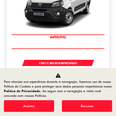
IMPERDÍVEL
FIORINO
CNPJ E MICROEMPRESÁRIO
De: R$ 132.990,00
R$ 105.727,05
Para otimizar sua experiência durante a navegação, fazemos uso de nossa
Política de Cookies e para proteger seus dados pessoais respeitamos nossa
Política de Privacidade
. Ao seguir com a navegação e visita você
Saiba mais
concorda com nossas Políticas.
Aceitar
Recusar
NOVO DUCATO
NOVO DUCATO MINIBUS COMFORT 18 LUGARES 2.2 DIESEL 2026