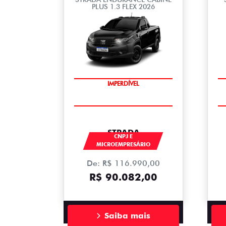
PLUS 1.3 FLEX 2026
IMPERDÍVEL
STRADA
CNPJ E
MICROEMPRESÁRIO
De: R$ 116.990,00
R$ 90.082,00
Saiba mais