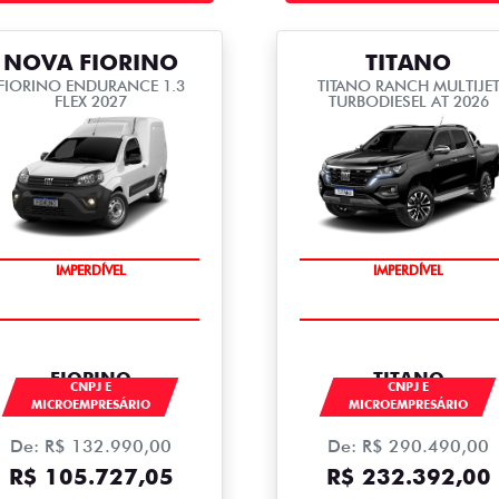
NOVA FIORINO
TITANO
FIORINO ENDURANCE 1.3
TITANO RANCH MULTIJE
FLEX 2027
TURBODIESEL AT 2026
IMPERDÍVEL
IMPERDÍVEL
FIORINO
TITANO
CNPJ E
CNPJ E
MICROEMPRESÁRIO
MICROEMPRESÁRIO
De: R$ 132.990,00
De: R$ 290.490,00
R$ 105.727,05
R$ 232.392,00