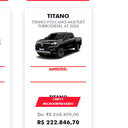
TITANO
T
TITANO VOLCANO MULTIJET
TURBODIESEL AT 2026
IMPERDÍVEL
TITANO
CNPJ E
MICROEMPRESÁRIO
De: R$ 268.490,00
R$ 222.846,70