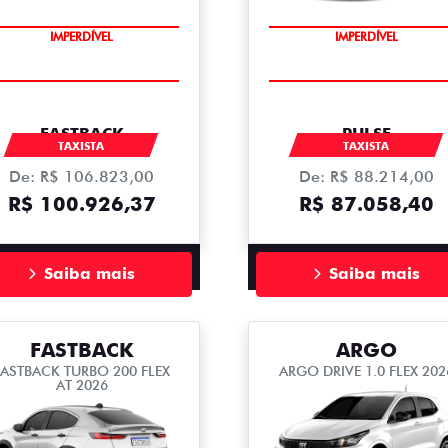
IMPERDÍVEL
IMPERDÍVEL
FASTBACK
PULSE
TAXISTA
TAXISTA
De: R$ 106.823,00
De: R$ 88.214,00
R$ 100.926,37
R$ 87.058,40
Saiba mais
Saiba mais
FASTBACK
ARGO
FASTBACK TURBO 200 FLEX
ARGO DRIVE 1.0 FLEX 202
AT 2026