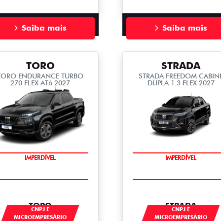
Saiba mais
Saiba mais
TORO
STRADA
TORO ENDURANCE TURBO
STRADA FREEDOM CABIN
270 FLEX AT6 2027
DUPLA 1.3 FLEX 2027
IMPERDÍVEL
IMPERDÍVEL
TORO
STRADA
CNPJ E
CNPJ E
MICROEMPRESÁRIO
MICROEMPRESÁRIO