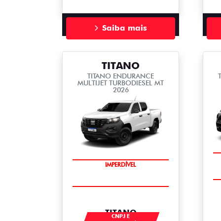
Saiba mais
TITANO
TITANO ENDURANCE
MULTIJET TURBODIESEL MT
2026
IMPERDÍVEL
TITANO
CNPJ E