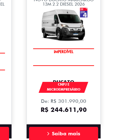
EL
13M 2.2 DIESEL 2026
IMPERDÍVEL
DUCATO
CNPJ E
MICROEMPRESÁRIO
De: R$ 301.990,00
R$ 244.611,90
Saiba mais