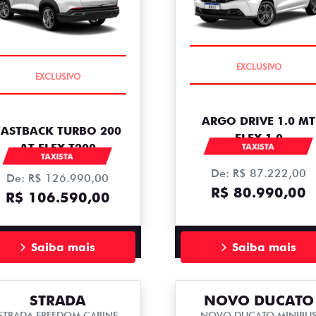
COMPLETO
COMPLETO
ARGO DRIVE 1.0 MT
FASTBACK TURBO 200
FLEX 1.0
AT FLEX T200
TAXISTA
TAXISTA
De: R$ 87.222,00
De: R$ 126.990,00
R$ 80.990,00
R$ 106.590,00
Saiba mais
Saiba mais
STRADA
NOVO DUCATO
STRADA FREEDOM CABINE
NOVO DUCATO MINIBU