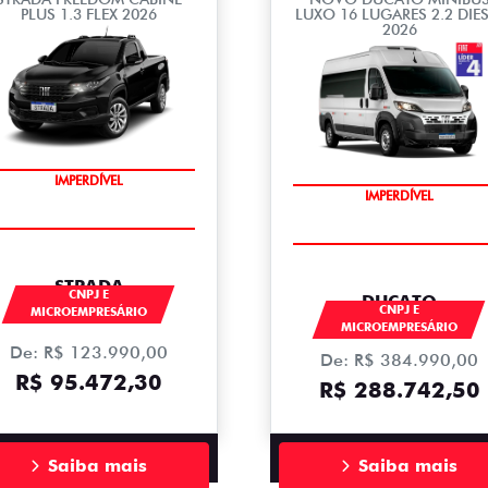
PLUS 1.3 FLEX 2026
LUXO 16 LUGARES 2.2 DIES
2026
IMPERDÍVEL
IMPERDÍVEL
STRADA
CNPJ E
DUCATO
CNPJ E
MICROEMPRESÁRIO
MICROEMPRESÁRIO
De: R$ 123.990,00
De: R$ 384.990,00
R$ 95.472,30
R$ 288.742,50
Saiba mais
Saiba mais