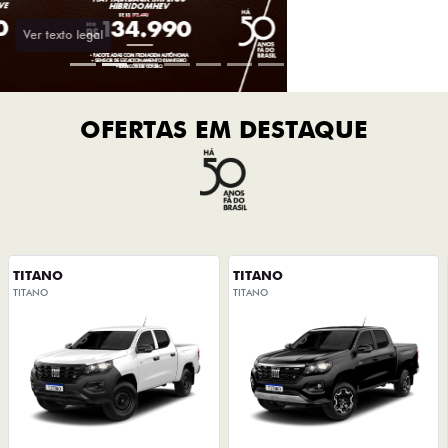
IMPERDÍVEL
IMPERDÍVEL
CNPJ E MICROEMPRESÁRIO
CNPJ E MICROEMPRESÁRIO
De: R$ 238.490,00
De: R$ 268.490,00
R$ 217.025,90
R$ 222.846,70
Quero agora!
Quero agora!