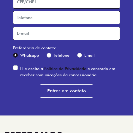
ESPERAMOS
POR VOCÊ
FIAT POVEL
Fiat Povel
Avenida Lauro Monte, 451, Abolição I - Santo Antônio
Mossoró - Rio Grande do Norte
Como chegar
TELEFONE