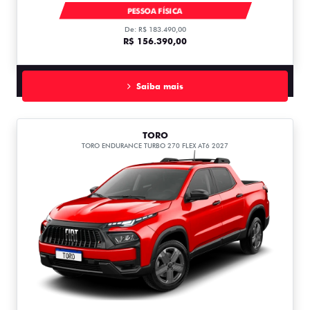
FASTBACK ABARTH TURBO 270 AT FLEX T270
PESSOA FÍSICA
De: R$ 183.490,00
R$ 156.390,00
Saiba mais
TORO
TORO ENDURANCE TURBO 270 FLEX AT6 2027