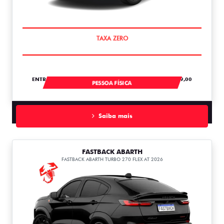
SAIA DE FIAT 0KM
ENTRADA DE R$ 104.728,61 +18 PARCELAS DE R$ 2.759,00
PESSOA FÍSICA
Saiba mais
FASTBACK ABARTH
FASTBACK ABARTH TURBO 270 FLEX AT 2026