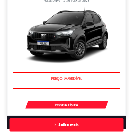
PULSE DRIVE 1.3 MT FLEX 4P 2026
OPORTUNIDADE
À VISTA POR R$ 99.990,00
PESSOA FÍSICA
Saiba mais