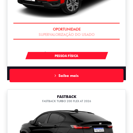
SUPERVALORIZAÇÃO DO USADO
À VISTA POR R$ 134.990,00
PESSOA FÍSICA
Saiba mais
FASTBACK
FASTBACK TURBO 200 FLEX AT 2026