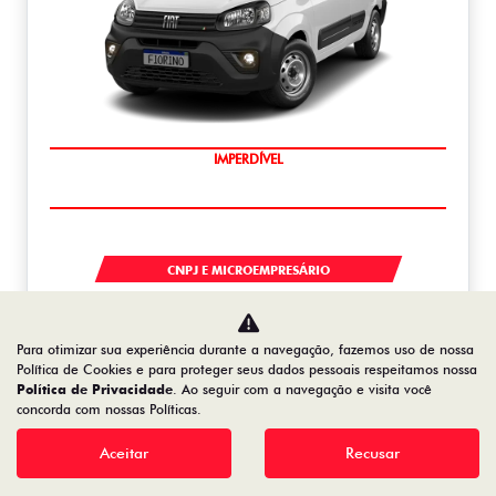
IMPERDÍVEL
FIORINO
CNPJ E MICROEMPRESÁRIO
De: R$ 132.990,00
R$ 105.727,05
Para otimizar sua experiência durante a navegação, fazemos uso de nossa
Política de Cookies e para proteger seus dados pessoais respeitamos nossa
Política de Privacidade
. Ao seguir com a navegação e visita você
Saiba mais
concorda com nossas Políticas.
Aceitar
Recusar
NOVO DUCATO
NOVO DUCATO MINIBUS COMFORT 18 LUGARES 2.2 DIESEL 2026