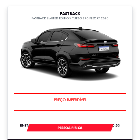
FASTBACK
FASTBACK LIMITED EDITION TURBO 270 FLEX AT 2026
COM USADO NA TROCA
ENTRADA DE R$ 107.443,00 +18 PARCELAS DE R$ 2.820,83
PESSOA FÍSICA