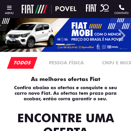
MENU
CONTATO
templates.template-01.components.carousel.texts.contro
temp
TODOS
PESSOA FÍSICA
CNPJ E MI
As melhores ofertas Fiat
Confira abaixo as ofertas e conquiste o seu
carro novo Fiat. As ofertas tem prazo para
acabar, então corra garantir o seu.
ENCONTRE UMA