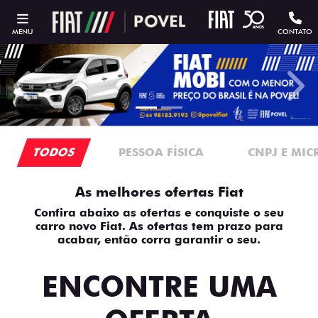
MENU
CONTATO
templates.template-01.components.carousel.texts.contro
temp
TODOS
PESSOA FÍSICA
CNPJ E MI
As melhores ofertas Fiat
Confira abaixo as ofertas e conquiste o seu
carro novo Fiat. As ofertas tem prazo para
acabar, então corra garantir o seu.
ENCONTRE UMA