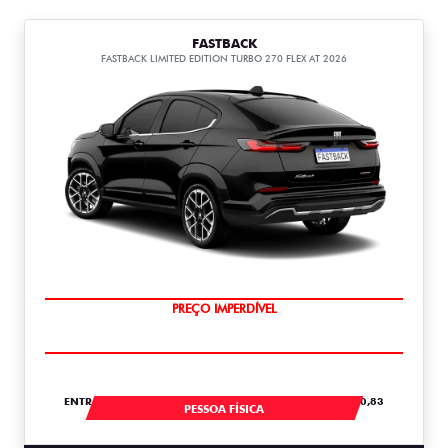
FASTBACK
FASTBACK LIMITED EDITION TURBO 270 FLEX AT 2026
COM USADO NA TROCA
ENTRADA DE R$ 107.443,00 +18 PARCELAS DE R$ 2.820,83
PESSOA FÍSICA