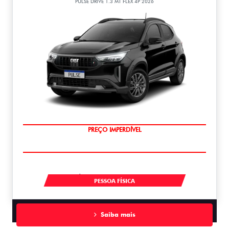
PULSE DRIVE 1.3 MT FLEX 4P 2026
OPORTUNIDADE
À VISTA POR R$ 99.990,00
PESSOA FÍSICA
Saiba mais