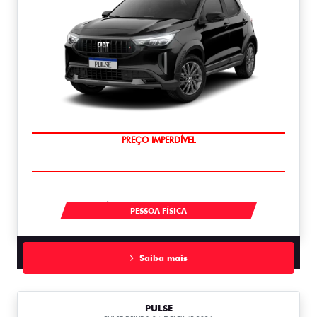
O SUV AUTOMÁTICO MAIS BARATO DO BRASIL
À VISTA POR R$ 109.990,00
PESSOA FÍSICA
Saiba mais
PULSE