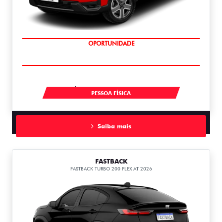
SUPERVALORIZAÇÃO DO USADO
À VISTA POR R$ 134.990,00
PESSOA FÍSICA
Saiba mais
FASTBACK
FASTBACK TURBO 200 FLEX AT 2026