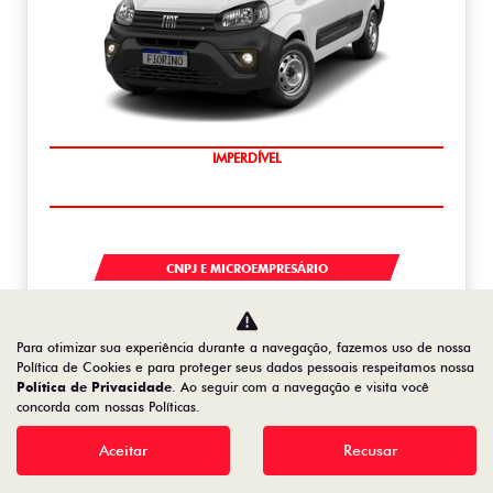
IMPERDÍVEL
FIORINO
CNPJ E MICROEMPRESÁRIO
De: R$ 132.990,00
R$ 105.727,05
Para otimizar sua experiência durante a navegação, fazemos uso de nossa
Política de Cookies e para proteger seus dados pessoais respeitamos nossa
Política de Privacidade
. Ao seguir com a navegação e visita você
Saiba mais
concorda com nossas Políticas.
Aceitar
Recusar
NOVO DUCATO
NOVO DUCATO MINIBUS COMFORT 18 LUGARES 2.2 DIESEL 2026