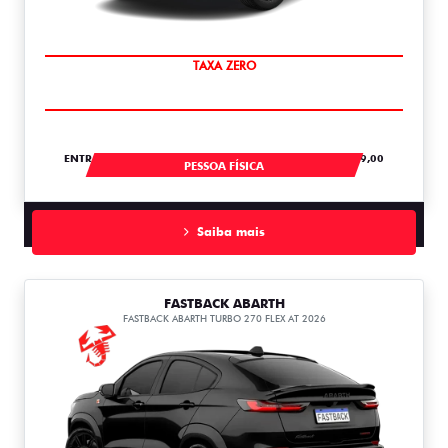
SAIA DE FIAT 0KM
ENTRADA DE R$ 104.728,61 +18 PARCELAS DE R$ 2.759,00
PESSOA FÍSICA
Saiba mais
FASTBACK ABARTH
FASTBACK ABARTH TURBO 270 FLEX AT 2026