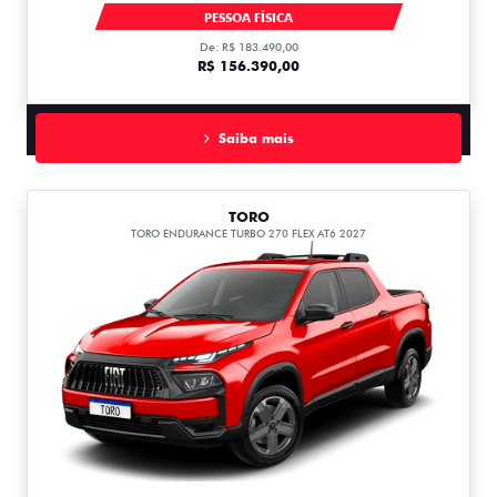
FASTBACK ABARTH TURBO 270 AT FLEX T270
PESSOA FÍSICA
De: R$ 183.490,00
R$ 156.390,00
Saiba mais
TORO
TORO ENDURANCE TURBO 270 FLEX AT6 2027