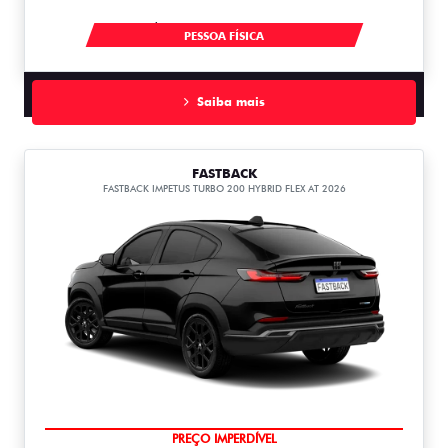
À VISTA POR R$ 91.490,00
PESSOA FÍSICA
Saiba mais
FASTBACK
FASTBACK IMPETUS TURBO 200 HYBRID FLEX AT 2026
OPORTUNIDADE