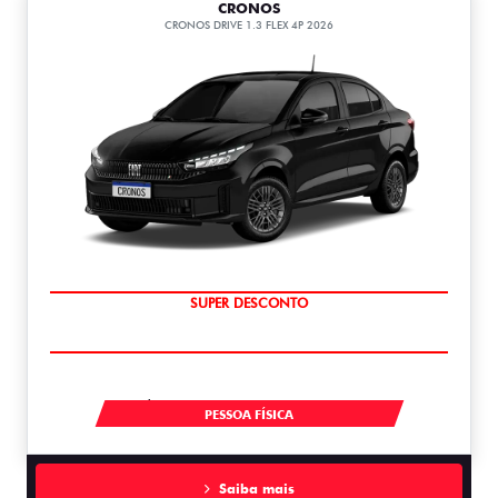
CRONOS
CRONOS DRIVE 1.3 FLEX 4P 2026
BÔNUS DE ATÉ R$ 14 MIL
À VISTA A PARTIR DE R$ 99.990,00
PESSOA FÍSICA
Saiba mais