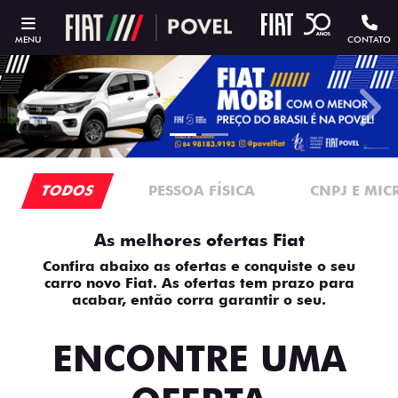
MENU
CONTATO
templates.template-01.components.carousel.texts.contro
temp
TODOS
PESSOA FÍSICA
CNPJ E MI
As melhores ofertas Fiat
Confira abaixo as ofertas e conquiste o seu
carro novo Fiat. As ofertas tem prazo para
acabar, então corra garantir o seu.
ENCONTRE UMA