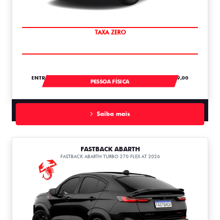
SAIA DE FIAT 0KM
ENTRADA DE R$ 104.728,61 +18 PARCELAS DE R$ 2.759,00
PESSOA FÍSICA
Saiba mais
FASTBACK ABARTH
FASTBACK ABARTH TURBO 270 FLEX AT 2026