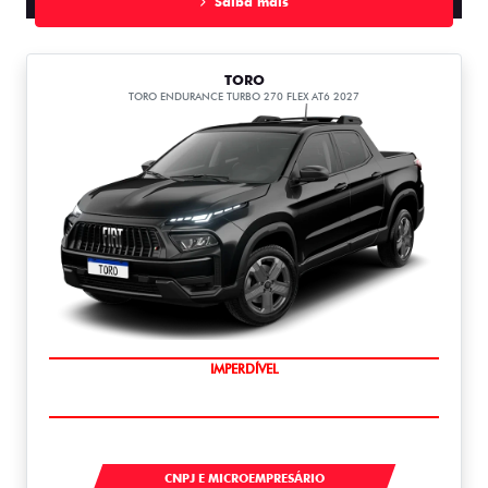
Saiba mais
TORO
TORO ENDURANCE TURBO 270 FLEX AT6 2027
IMPERDÍVEL
TORO
CNPJ E MICROEMPRESÁRIO