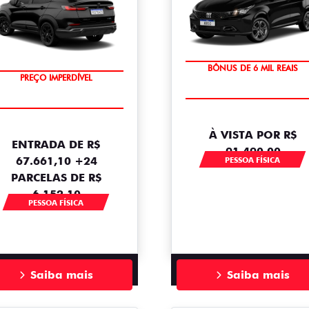
TAXA ZERO
BÔNUS DE 6 MIL REAIS
PREÇO IMPERDÍVEL
OPORTUNIDADE
À VISTA POR R$
ENTRADA DE R$
91.490,00
67.661,10 +24
PESSOA FÍSICA
PARCELAS DE R$
6.152,10
PESSOA FÍSICA
Saiba mais
Saiba mais