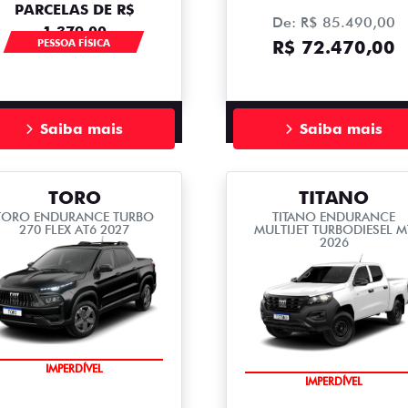
PARCELAS DE R$
De: R$ 85.490,00
1.379,00
PESSOA FÍSICA
R$ 72.470,00
Saiba mais
Saiba mais
TORO
TITANO
TORO ENDURANCE TURBO
TITANO ENDURANCE
270 FLEX AT6 2027
MULTIJET TURBODIESEL M
2026
IMPERDÍVEL
IMPERDÍVEL