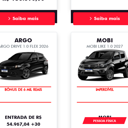
Saiba mais
Saiba mais
ARGO
MOBI
ARGO DRIVE 1.0 FLEX 2026
MOBI LIKE 1.0 2027
TAXA ZERO
IMPERDÍVEL
BÔNUS DE 6 MIL REAIS
ENTRADA DE R$
MOBI
PESSOA FÍSICA
54.967,04 +30