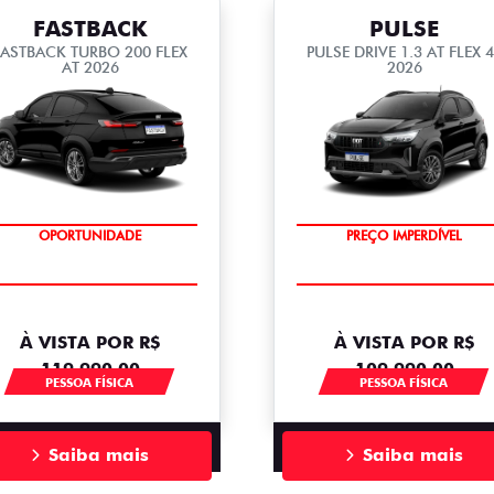
FASTBACK
PULSE
FASTBACK TURBO 200 FLEX
PULSE DRIVE 1.3 AT FLEX 
AT 2026
2026
O SUV AUTOMÁTICO MAIS
BARATO DO BRASIL
OPORTUNIDADE
PREÇO IMPERDÍVEL
À VISTA POR R$
À VISTA POR R$
119.990,00
109.990,00
PESSOA FÍSICA
PESSOA FÍSICA
Saiba mais
Saiba mais