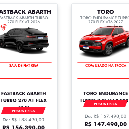
ASTBACK ABARTH
TORO
FASTBACK ABARTH TURBO
TORO ENDURANCE TURB
270 FLEX AT 2026
270 FLEX AT6 2027
OPORTUNIDADE
COM USADO NA TROCA
SAIA DE FIAT 0KM
PREÇO IMPERDÍVEL
FASTBACK ABARTH
TORO ENDURANCE
TURBO 270 AT FLEX
TURBO 270 FLEX 202
PESSOA FÍSICA
T270
PESSOA FÍSICA
De: R$ 167.490,00
De: R$ 183.490,00
R$ 147.490,00
R$ 156.390,00